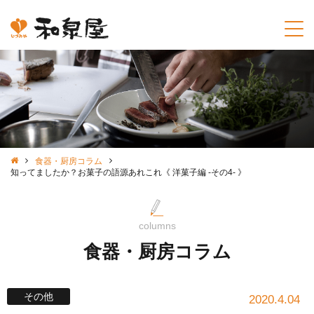
食器・厨房コラム
知ってましたか？お菓子の語源あれこれ《 洋菓子編 -その4- 》
columns
食器・厨房コラム
その他
2020.4.04