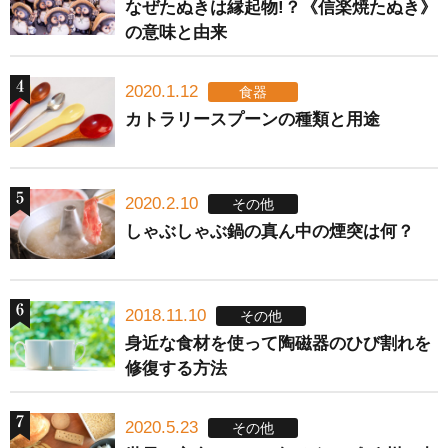
なぜたぬきは縁起物!？《信楽焼たぬき》
の意味と由来
2020.1.12
食器
カトラリースプーンの種類と用途
2020.2.10
その他
しゃぶしゃぶ鍋の真ん中の煙突は何？
2018.11.10
その他
身近な食材を使って陶磁器のひび割れを
修復する方法
2020.5.23
その他