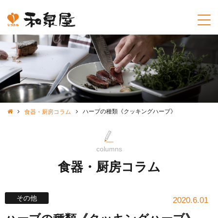
ハーブの種類《クッキングハーブ》
食器・厨房コラム
columns
食器・厨房コラム
その他
2020.6.01