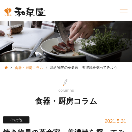
焼き物界の革命家 美濃焼を探ってみよう！
食器・厨房コラム
columns
食器・厨房コラム
その他
2021.5.31