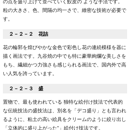
の点を盛り上げて並べていく鮫皮の ような手法です。
粒の大きさ、色、間隔の均一さで、緻密な技術が必要で
す。
２－２－２ 花詰
花の輪郭を煌びやかな金色で彩色し花の連続模様を器に
描く画法です。九谷焼の中でも特に豪華絢爛な美しさを
もち、繊細かつ力強さも感じられる画法で、国内外で高
い人気を誇っています。
２－２－３ 盛
置物で、最も使われている 独特な絵付け技法で代表的
な伝統技法の盛技法は、別名を「デコ盛り」とも言われ
るように、粘土の高い絵具をクリームのように絞り出し
「立体的に盛り上がった”」絵付け技法です。