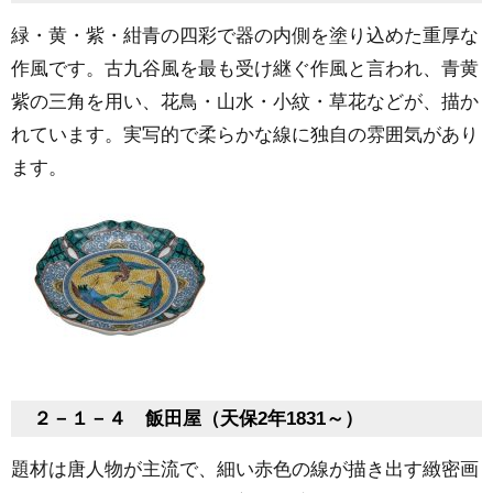
緑・黄・紫・紺青の四彩で器の内側を塗り込めた重厚な
作風です。古九谷風を最も受け継ぐ作風と言われ、青黄
紫の三角を用い、花鳥・山水・小紋・草花などが、描か
れています。実写的で柔らかな線に独自の雰囲気があり
ます。
２－１－４ 飯田屋（天保2年1831～）
題材は唐人物が主流で、細い赤色の線が描き出す緻密画