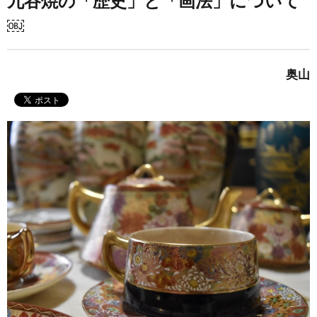
九谷焼の「歴史」と「画法」について
￼
奥山