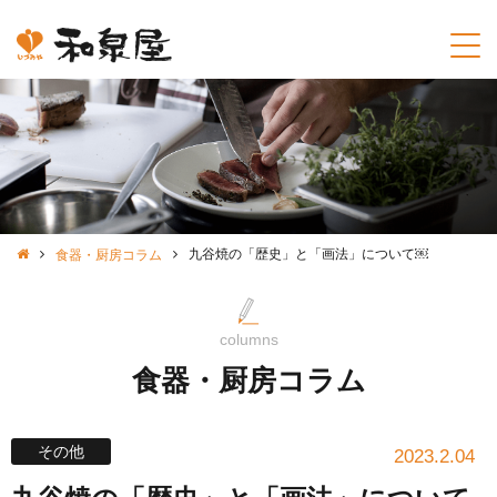
九谷焼の「歴史」と「画法」について￼
食器・厨房コラム
columns
食器・厨房コラム
その他
2023.2.04