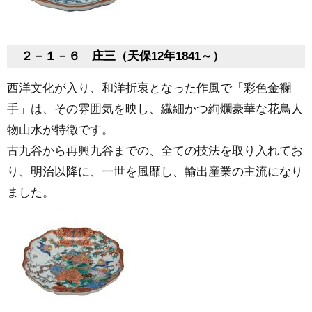
２－１－６ 庄三（天保12年1841～）
西洋文化が入り、和洋折衷となった作風で「彩色金襴
手」は、その雰囲気を映し、繊細かつ絢爛豪華な花鳥人
物山水が特徴です。
古九谷から再興九谷までの、全ての技法を取り入れてお
り、明治以降に、一世を風靡し、輸出産業の主流になり
ました。