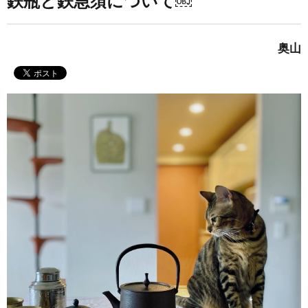
鉄瓶と鉄急須について￼
奥山