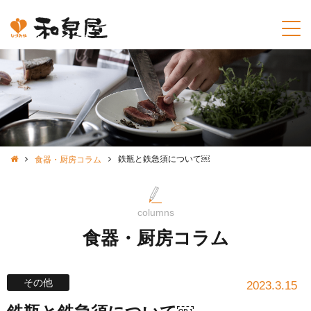
鉄瓶と鉄急須について￼
食器・厨房コラム
columns
食器・厨房コラム
その他
2023.3.15