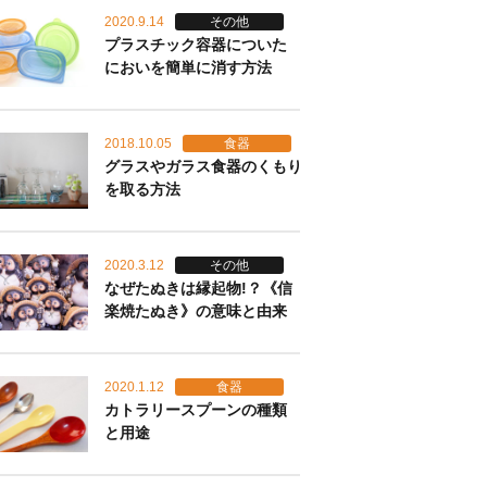
2020.9.14
その他
プラスチック容器についた
においを簡単に消す方法
2018.10.05
食器
グラスやガラス食器のくもり
を取る方法
2020.3.12
その他
なぜたぬきは縁起物!？《信
楽焼たぬき》の意味と由来
2020.1.12
食器
カトラリースプーンの種類
と用途