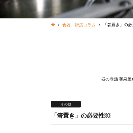
「箸置き」の必
食器・厨房コラム
器の老舗 和泉
その他
「箸置き」の必要性￼