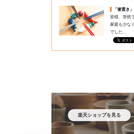
「箸置き」
皆様、突然
家庭も少な
でした…
楽天ショップを見る