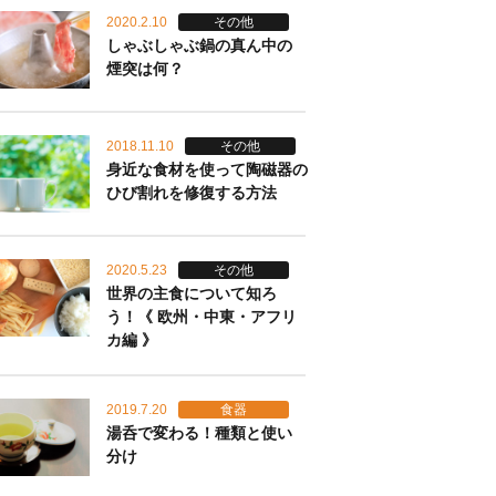
2020.2.10
その他
しゃぶしゃぶ鍋の真ん中の
煙突は何？
2018.11.10
その他
身近な食材を使って陶磁器の
ひび割れを修復する方法
2020.5.23
その他
世界の主食について知ろ
う！《 欧州・中東・アフリ
カ編 》
2019.7.20
食器
湯呑で変わる！種類と使い
分け