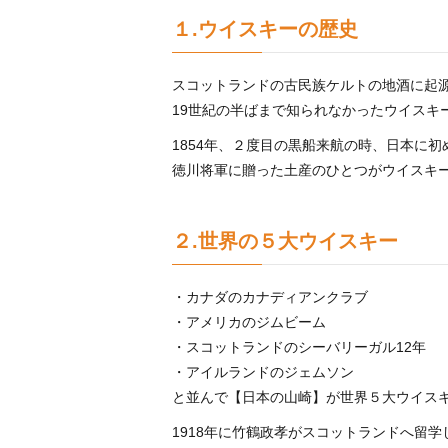
１.ウイスキーの歴史
スコットランドの古民族ケルトの地酒に起源
19世紀の半ばまで知られなかったウイスキ
1854年、２度目の黒船来航の時、日本に
徳川将軍に贈った土産のひとつがウイスキ
２.世界の５大ウイスキー
・カナダのカナディアンクラブ
・アメリカのジムビーム
・スコットランドのシーバリーガル12年
・アイルランドのジェムソン
と並んで【日本の山崎】が世界５大ウイス
1918年に竹鶴政孝がスコットランドへ留