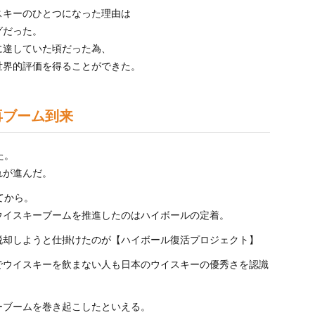
スキーのひとつになった理由は
グだった。
に達していた頃だった為、
世界的評価を得ることができた。
再ブーム到来
た。
れが進んだ。
てから。
ウイスキーブームを推進したのはハイボールの定着。
脱却しようと仕掛けたのが【ハイボール復活プロジェクト】
でウイスキーを飲まない人も日本のウイスキーの優秀さを認識
ーブームを巻き起こしたといえる。