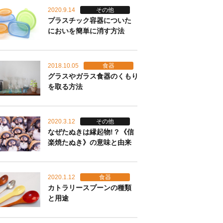
2020.9.14
その他
プラスチック容器についた
においを簡単に消す方法
2018.10.05
食器
グラスやガラス食器のくもり
を取る方法
2020.3.12
その他
なぜたぬきは縁起物!？《信
楽焼たぬき》の意味と由来
2020.1.12
食器
カトラリースプーンの種類
と用途