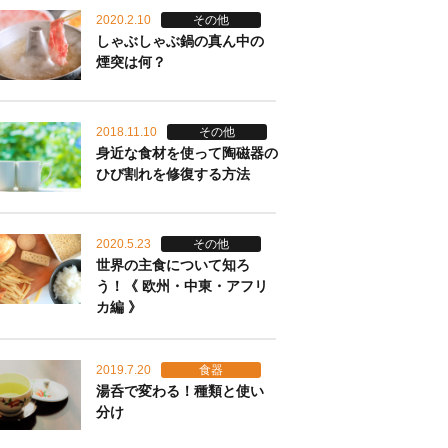
2020.2.10
その他
しゃぶしゃぶ鍋の真ん中の
煙突は何？
2018.11.10
その他
身近な食材を使って陶磁器の
ひび割れを修復する方法
2020.5.23
その他
世界の主食について知ろ
う！《 欧州・中東・アフリ
カ編 》
2019.7.20
食器
湯呑で変わる！種類と使い
分け