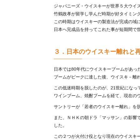
ジャパニーズ・ウイスキーが世界５大ウイ
竹鶴政孝が留学し学んだ時期が好タイミン
この時期はウイスキーの製造法が完成の域
日本へ完成品を持ってこれた事が短期間で
３．日本のウイスキー離れと
日本では80年代にウイスキーブームがあっ
ブームがピークに達した後、ウイスキ－離
この低迷時期を脱したのが、21世紀になっ
ワインブーム、焼酎ブームを経て、現在の
サントリーが「若者のウイスキー離れ」を
また、ＮＨＫの朝ドラ「マッサン」の影響
した。
この２つが火付け役となり現在のウイスキ