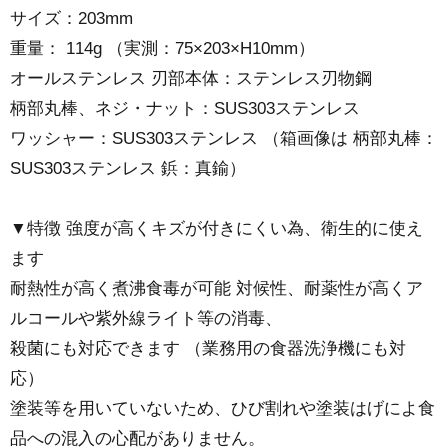
サイズ：203mm
重量： 114g （実測：75×203×H10mm）
オールステンレス 刃部本体：ステンレス刃物鋼
柄部丸棒、ネジ・ナット：SUS303ステンレス
ワッシャー：SUS303ステンレス （箱画像は 柄部丸棒：
SUS303ステンレス 鋲：真鍮）
▼特徴 強度が高くキズが付きにくい為、衛生的に使え
ます
耐熱性が高く煮沸食毒が可能 対候性、耐薬性が高くア
ルコールや紫外線ライト等の消毒、
殺菌にも対応できます （業務用の食器洗浄機にも対
応）
塗装等を用いていないため、ひび割れや塗装はげによ食
品への混入の心配がありません。