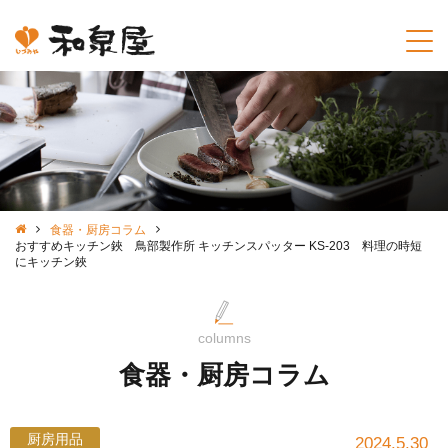
食器・厨房コラム
おすすめキッチン鋏 鳥部製作所 キッチンスパッター KS-203 料理の時短
にキッチン鋏
columns
食器・厨房コラム
厨房用品
2024.5.30