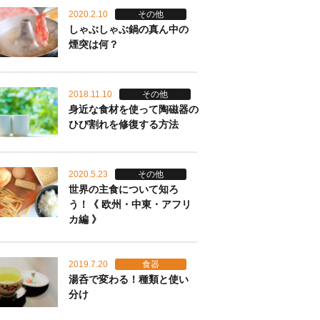
2020.2.10
その他
しゃぶしゃぶ鍋の真ん中の
煙突は何？
2018.11.10
その他
身近な食材を使って陶磁器の
ひび割れを修復する方法
2020.5.23
その他
世界の主食について知ろ
う！《 欧州・中東・アフリ
カ編 》
2019.7.20
食器
湯呑で変わる！種類と使い
分け