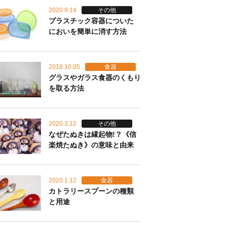
2020.9.14
その他
プラスチック容器についた
においを簡単に消す方法
2018.10.05
食器
グラスやガラス食器のくもり
を取る方法
2020.3.12
その他
なぜたぬきは縁起物!？《信
楽焼たぬき》の意味と由来
2020.1.12
食器
カトラリースプーンの種類
と用途