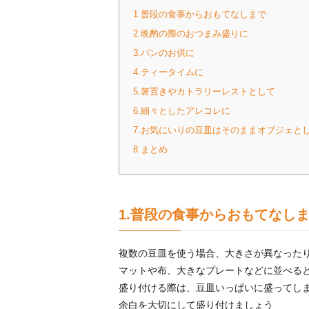
1.普段の食事からおもてなしまで
2.晩酌の際のおつまみ盛りに
3.パンのお供に
4.ティータイムに
5.箸置きやカトラリーレストとして
6.細々としたアレコレに
7.お気にいりの豆皿はそのままオブジェと
8.まとめ
1.普段の食事からおもてなし
複数の豆皿を使う場合、大きさが異なった
マットや布、大きなプレートなどに並べる
盛り付ける際は、豆皿いっぱいに盛ってし
余白を大切にして盛り付けましょう